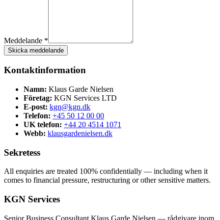
Meddelande *
Skicka meddelande
Kontaktinformation
Namn:
Klaus Garde Nielsen
Företag:
KGN Services LTD
E-post:
kgn@kgn.dk
Telefon:
+45 50 12 00 00
UK telefon:
+44 20 4514 1071
Webb:
klausgardenielsen.dk
Sekretess
All enquiries are treated 100% confidentially — including when it
comes to financial pressure, restructuring or other sensitive matters.
KGN Services
Senior Business Consultant Klaus Garde Nielsen — rådgivare inom