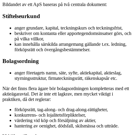
Bildandet av ett ApS baseras på två centrala dokument:
Stiftelseurkund
anger grundare, kapital, teckningskurs och teckningsfrist,
beskriver om kontanta eller apportegendomsinsatser görs, och
på vilka villkor,
kan innehålla särskilda arrangemang gällande t.ex. ledning,
förköpsrätt och övergångsbestämmelser.
Bolagsordning
anger företagets namn, säte, syfte, aktiekapital, aktieslag,
styrningsstruktur, firmateckningsrätt, räkenskapsår etc.
När det finns flera ägare bör bolagsordningen kompletteras med ett
aktieägaravtal. Det är inte ett lagkrav, men mycket viktigt i
praktiken, då det reglerar:
förköpsrätt, tag-along- och drag-along-rättigheter,
konkurrens- och lojalitetsförpliktelser,
värdering vid köp och försäljning av aktier,
hantering av oenighet, dödsfall, skilsmässa och utträde.