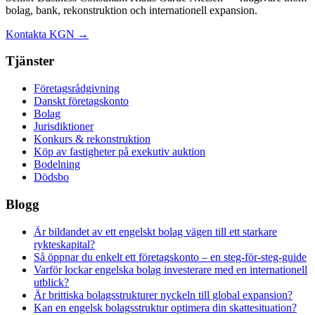
bolag, bank, rekonstruktion och internationell expansion.
Kontakta KGN →
Tjänster
Företagsrådgivning
Danskt företagskonto
Bolag
Jurisdiktioner
Konkurs & rekonstruktion
Köp av fastigheter på exekutiv auktion
Bodelning
Dödsbo
Blogg
Är bildandet av ett engelskt bolag vägen till ett starkare
rykteskapital?
Så öppnar du enkelt ett företagskonto – en steg-för-steg-guide
Varför lockar engelska bolag investerare med en internationell
utblick?
Är brittiska bolagsstrukturer nyckeln till global expansion?
Kan en engelsk bolagsstruktur optimera din skattesituation?