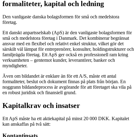
formaliteter, kapital och ledning
Den vanligaste danska bolagsformen för små och medelstora
företag.
Ett danskt anpartsselskab (ApS) är den vanligaste bolagsformen för
små och medelstora företag i Danmark. Det kombinerar begränsat
ansvar med en flexibel och relativt enkel struktur, vilket gör det
särskilt väl lämpat för entreprenörer, konsulter, holdingstrukturer och
familjeägda företag. Ett ApS ger också en professionell ram kring
verksamheten – gentemot kunder, leverantörer, banker och
myndigheter.
Även om bildandet är enklare än för ett A/S, måste ett antal
formaliteter, beslut och dokument finnas på plats från början. En
noggrann bildandeprocess är avgörande för att företaget ska vila på
en robust juridisk och finansiell grund.
Kapitalkrav och insatser
Ett ApS måste ha ett aktiekapital på minst 20 000 DKK. Kapitalet
kan anskaffas på två sätt:
Kontantinsats