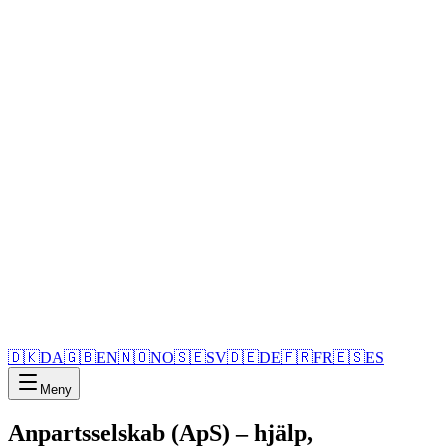
🇩🇰
DA
🇬🇧
EN
🇳🇴
NO
🇸🇪
SV
🇩🇪
DE
🇫🇷
FR
🇪🇸
ES
Meny
Anpartsselskab (ApS) – hjälp,