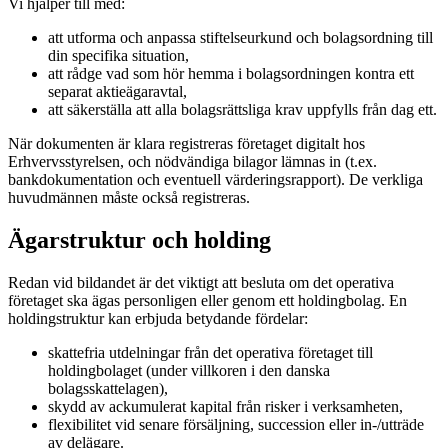
Vi hjälper till med:
att utforma och anpassa stiftelseurkund och bolagsordning till
din specifika situation,
att rådge vad som hör hemma i bolagsordningen kontra ett
separat aktieägaravtal,
att säkerställa att alla bolagsrättsliga krav uppfylls från dag ett.
När dokumenten är klara registreras företaget digitalt hos
Erhvervsstyrelsen, och nödvändiga bilagor lämnas in (t.ex.
bankdokumentation och eventuell värderingsrapport). De verkliga
huvudmännen måste också registreras.
Ägarstruktur och holding
Redan vid bildandet är det viktigt att besluta om det operativa
företaget ska ägas personligen eller genom ett holdingbolag. En
holdingstruktur kan erbjuda betydande fördelar:
skattefria utdelningar från det operativa företaget till
holdingbolaget (under villkoren i den danska
bolagsskattelagen),
skydd av ackumulerat kapital från risker i verksamheten,
flexibilitet vid senare försäljning, succession eller in-/utträde
av delägare.