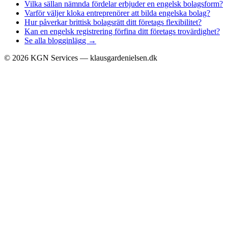
Vilka sällan nämnda fördelar erbjuder en engelsk bolagsform?
Varför väljer kloka entreprenörer att bilda engelska bolag?
Hur påverkar brittisk bolagsrätt ditt företags flexibilitet?
Kan en engelsk registrering förfina ditt företags trovärdighet?
Se alla blogginlägg →
©
2026
KGN Services — klausgardenielsen.dk